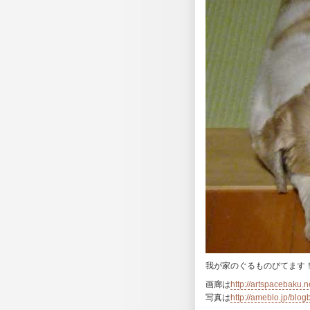
我が家のぐるものびてます
画廊は
http://artspacebaku.n
写真は
http://ameblo.jp/blo