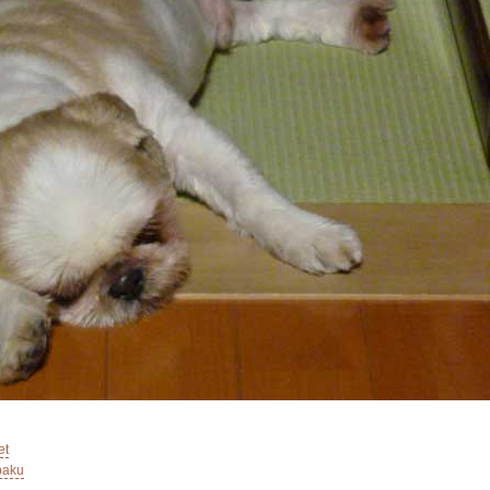
！
et
gbaku