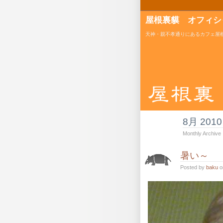
屋根裏貘 オフィシ
天神・親不孝通りにあるカフェ屋
8月 2010
Monthly Archive
暑い～
Posted by
baku
o