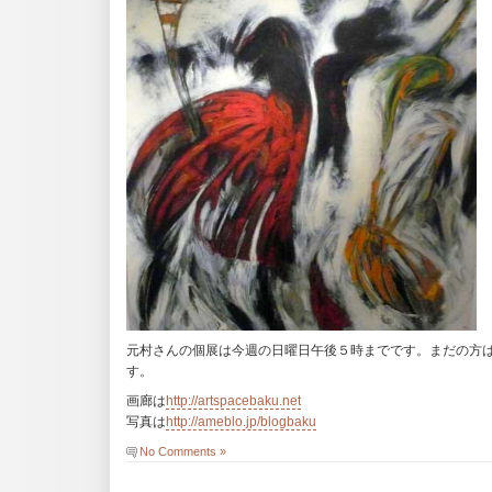
元村さんの個展は今週の日曜日午後５時までです。まだの方
す。
画廊は
http://artspacebaku.net
写真は
http://ameblo.jp/blogbaku
No Comments »